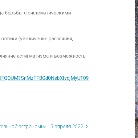
ода борьбы с систематическими
оптики (увеличение рассеяния,
влияние астигматизма и возможность
=WUFQOUM3SnMzTFBGd0NsbXIydjMyUT09
ельной астрономии 13 апреля 2022