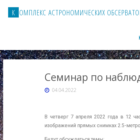
К
О
М
П
Л
Е
К
С
А
С
Т
Р
О
Н
О
М
И
Ч
Е
С
К
И
Х
О
Б
С
Е
Р
В
А
Т
О
Семинар по наблюд
04.04.2022
В четверг 7 апреля 2022 года в 12 ч
изображений прямых снимках 2.5-метро
Будут обсуждаться темы: