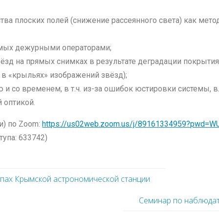
тва плоских полей (снижение рассеянного света) как мет
имых дежурными операторами;
зд на прямых снимках в результате деградации покрытия 
 в «крыльях» изображений звёзд);
и со временем, в т.ч. из-за ошибок юстировки системы, 
 оптикой.
и) по Zoom:
https://us02web.zoom.us/j/89161334959?pwd
тупа: 633742)
опах Крымской астрономической станции
Семинар по наблюдат