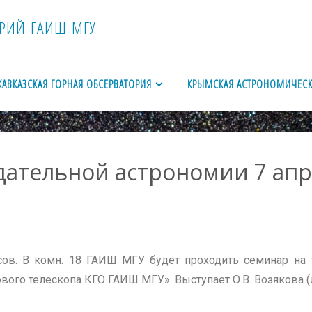
Р
И
Й
Г
А
И
Ш
М
Г
У
КАВКАЗСКАЯ ГОРНАЯ ОБСЕРВАТОРИЯ
КРЫМСКАЯ АСТРОНОМИЧЕСК
ательной астрономии 7 апр
асов. В комн. 18 ГАИШ МГУ будет проходить семинар на 
вого телескопа КГО ГАИШ МГУ». Выступает О.В. Возякова 